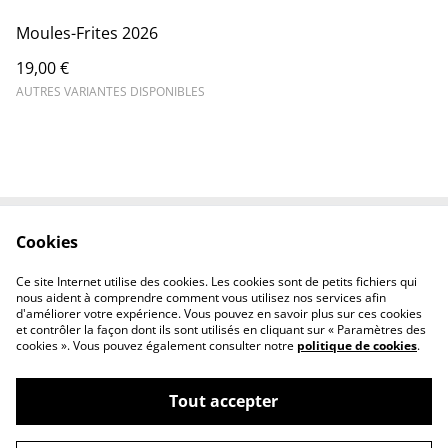
Moules-Frites 2026
19,00 €
AUTRES VARIANTES DISPONIBLES
Cookies
Contact Us
Legal Terms
Privacy Policy
Cookie Policy
Ce site Internet utilise des cookies. Les cookies sont de petits fichiers qui
nous aident à comprendre comment vous utilisez nos services afin
d'améliorer votre expérience. Vous pouvez en savoir plus sur ces cookies
et contrôler la façon dont ils sont utilisés en cliquant sur « Paramètres des
cookies ». Vous pouvez également consulter notre
politique de cookies
.
Tout accepter
Les anciens Marins de Chambly et environs
©
2026
(AMMAC Chambly)